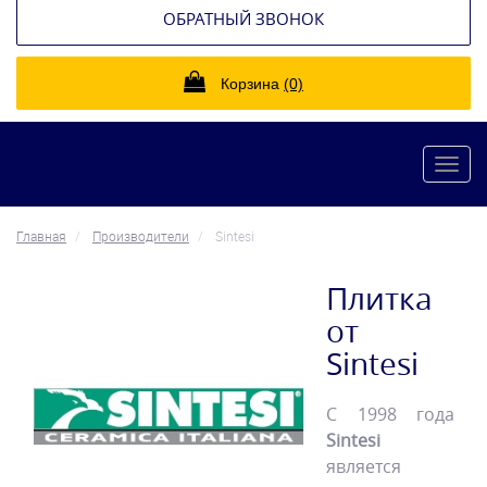
ОБРАТНЫЙ ЗВОНОК
Корзина
(0)
Toggl
navig
Главная
Производители
Sintesi
Плитка
от
Sintesi
С 1998 года
Sintesi
является