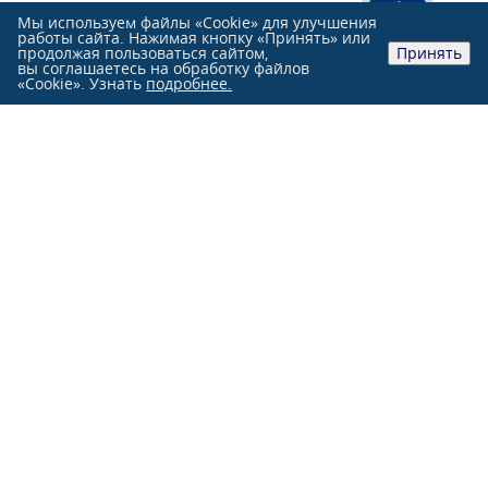
Мы используем файлы «Cookie» для улучшения
работы сайта. Нажимая кнопку «Принять» или
продолжая пользоваться сайтом,
Принять
вы соглашаетесь на обработку файлов
«Cookie». Узнать
подробнее.
Розничные продажи:
+7 (991)
851-47-76
+7 (863)
244-33-33
Оптовые продажи:
+7 (863)
231-84-70
г. Ростов-на-Дону, ул. Нансена, 103 Л