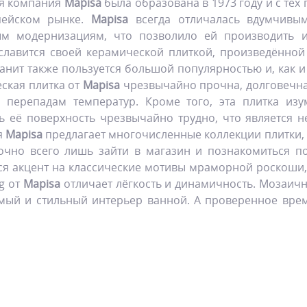
я компания
Mapisa
была образована в 1973 году и с тех
пейском рынке.
Mapisa
всегда отличалась вдумчивым
ым модернизациям, что позволило ей производить и
славится своей керамической плиткой, произведённой
анит также пользуется большой популярностью и, как и 
ская плитка от
Mapisa
чрезвычайно прочна, долговечна
 перепадам температур. Кроме того, эта плитка из
ь её поверхность чрезвычайно трудно, что является
я
Mapisa
предлагает многочисленные коллекции плитки,
аточно всего лишь зайти в магазин и познакомиться 
тся акцент на классические мотивы мраморной роскоши,
g от
Mapisa
отличает лёгкость и динамичность. Мозаичн
имый и стильный интерьер ванной. А проверенное вр