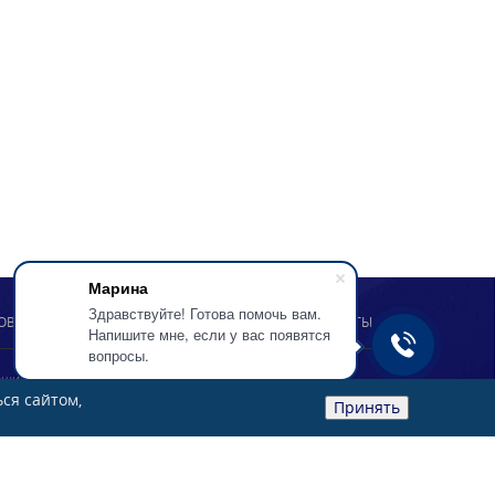
Марина
Здравствуйте! Готова помочь вам.
ОВОСТИ
СТАТЬИ
АКЦИИ
НОВИНКИ
КОНТАКТЫ
Напишите мне, если у вас появятся
вопросы.
защищены
ся сайтом,
Принять
альных данных