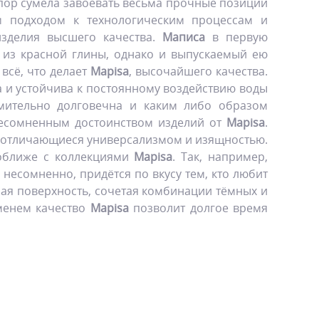
 пор сумела завоевать весьма прочные позиции
 подходом к технологическим процессам и
зделия высшего качества.
Маписа
в первую
 из красной глины, однако и выпускаемый ею
всё, что делает
Mapisa
, высочайшего качества.
 и устойчива к постоянному воздействию воды
умительно долговечна и каким либо образом
 несомненным достоинством изделий от
Mapisa
.
 отличающиеся универсализмом и изящностью.
поближе с коллекциями
Mapisa
. Так, например,
 несомненно, придётся по вкусу тем, кто любит
ая поверхность, сочетая комбинации тёмных и
еменем качество
Mapisa
позволит долгое время