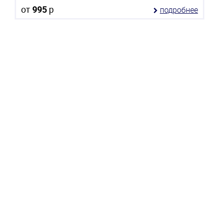
от
995
р
подробнее