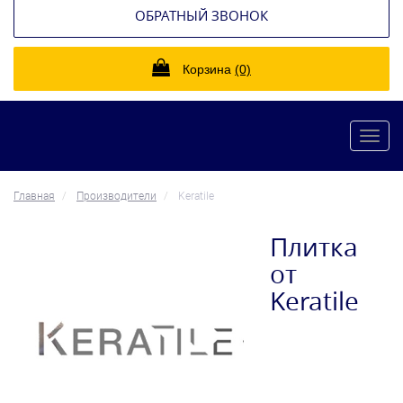
ОБРАТНЫЙ ЗВОНОК
Корзина
(0)
Toggl
navig
Главная
Производители
Keratile
Плитка
от
Keratile