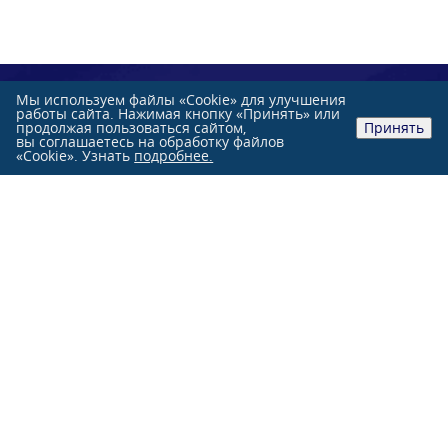
Мы используем файлы «Cookie» для улучшения
работы сайта. Нажимая кнопку «Принять» или
продолжая пользоваться сайтом,
Принять
вы соглашаетесь на обработку файлов
«Cookie». Узнать
подробнее.
Розничные продажи:
+7 (991)
851-47-76
+7 (863)
244-33-33
Оптовые продажи:
+7 (863)
231-84-70