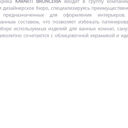
абрика
KAVARTI BRONCERIA
входит в группу компаний 
и дизайнерское бюро, специализируясь преимущественн
 предназначенных для оформления интерьеро
анным составом, что позволяет избежать патиниров
боре используемых изделий для ванных комнат, сану
иколепно сочетаются с облицовочной керамикой и ид