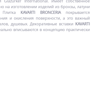
Glazurker International. Имеет собственное
о на изготовлении изделий из бронзы, латуни
в. Плитка
KAVARTI BRONCERIA
покрывается
ания и окисления поверхности, а это важный
злов, душевых. Декоративные вставки
KAVARTI
еально вписываются в концепцию практически