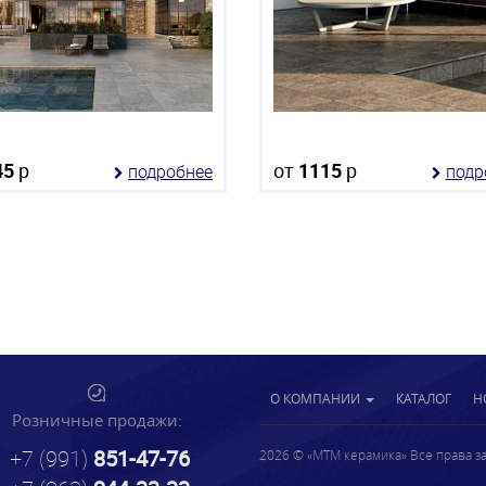
45
р
от
1115
р
подробнее
подр
О КОМПАНИИ
КАТАЛОГ
Н
Розничные продажи:
+7 (991)
851-47-76
2026 © «МТМ керамика» Все права 