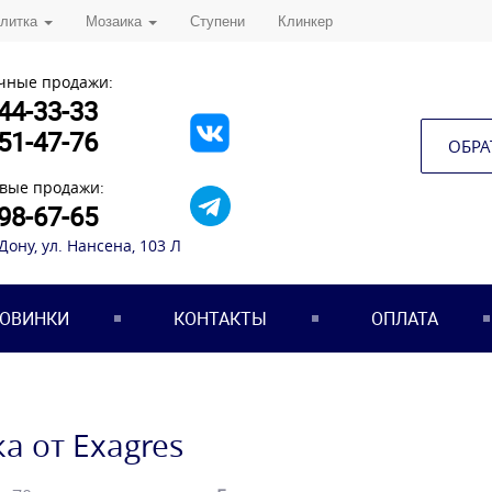
плитка
Мозаика
Ступени
Клинкер
чные продажи:
44-33-33
51-47-76
ОБРА
вые продажи:
98-67-65
-Дону, ул. Нансена, 103 Л
ОВИНКИ
КОНТАКТЫ
ОПЛАТА
а от Exagres