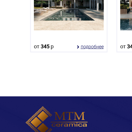
от
345
р
от
3
подробнее