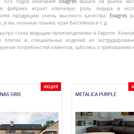
е 70-х годов компания
Exagres
вышла на рынок экст
ия фабрика играет ключевую роль лидера в иссл
вляя продукцию очень высокого качества.
Exagres
ра
, углы, оконные планки, края бассейнов и т. д.
ыстро стала ведущим производителем в Европе. Компа
й плитки и специальных изделий из экструдирован
рение потребностей клиентов, заботясь о требованиях к
АКЦИЯ
NAS GRIS
METALICA PURPLE