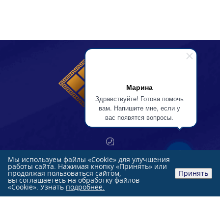
Марина
Здравствуйте! Готова помочь
вам. Напишите мне, если у
вас появятся вопросы.
Розничные продажи:
Мы используем файлы «Cookie» для улучшения
работы сайта. Нажимая кнопку «Принять» или
+7 (991)
851-47-76
продолжая пользоваться сайтом,
Принять
вы соглашаетесь на обработку файлов
+7 (863)
244-33-33
«Cookie». Узнать
подробнее.
Оптовые продажи:
+7 (863)
231-84-70