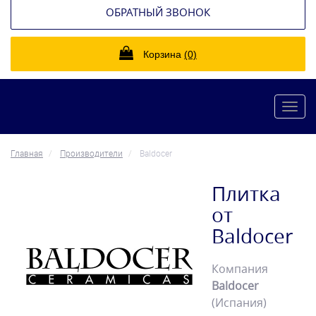
ОБРАТНЫЙ ЗВОНОК
Корзина
(0)
Toggl
navig
Главная
Производители
Baldocer
Плитка
от
Baldocer
Компания
Baldocer
(Испания)