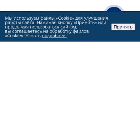
Мы используем файлы «Cookie» для улучшения
работы сайта. Нажимая кнопку «Принять» или
продолжая пользоваться сайтом,
Принять
вы соглашаетесь на обработку файлов
«Cookie». Узнать
подробнее.
Розничные продажи:
+7 (991)
851-47-76
+7 (863)
244-33-33
Оптовые продажи:
+7 (863)
231-84-70
г. Ростов-на-Дону, ул. Нансена, 103 Л