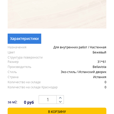
Характеристики
Назначения
Для внутренних работ / Настенная
Цвет
Бежевый
Структура поверхности
Размер
31*61
Производитель
Bellavista
Стиль
Эко-стиль / Испанский дворик
Страна
Испания
Количество на складе
0
Количество на складе Краснодар
0
за м2:
0 руб
В КОРЗИНУ