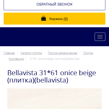
ОБРАТНЫЙ ЗВОНОК
Корзина
(0)
Toggl
navig
Главная
Каталог плитки
Плитка керамическая
Плитка
Коллекция
31*61 onice beige (плитка)(bellavista)
Bellavista 31*61 onice beige
(плитка)(bellavista)