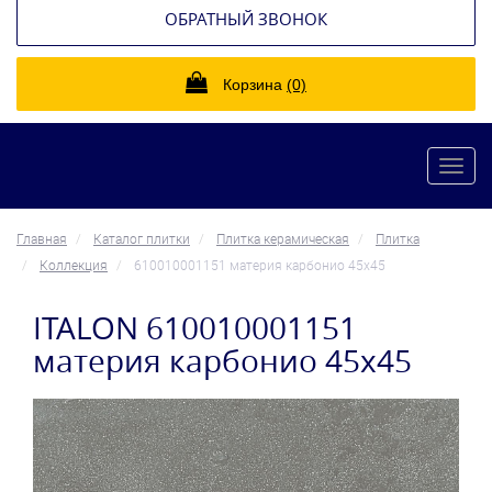
ОБРАТНЫЙ ЗВОНОК
Корзина
(0)
Toggl
navig
Главная
Каталог плитки
Плитка керамическая
Плитка
Коллекция
610010001151 материя карбонио 45x45
ITALON 610010001151
материя карбонио 45x45