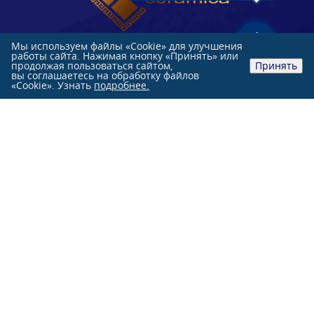
Мы используем файлы «Cookie» для улучшения
работы сайта. Нажимая кнопку «Принять» или
продолжая пользоваться сайтом,
Принять
вы соглашаетесь на обработку файлов
«Cookie». Узнать
подробнее.
Розничные продажи:
+7 (991)
851-47-76
+7 (863)
244-33-33
Оптовые продажи:
+7 (863)
231-84-70
г. Ростов-на-Дону, ул. Нансена, 103 Л
О КОМПАНИИ
КАТАЛОГ