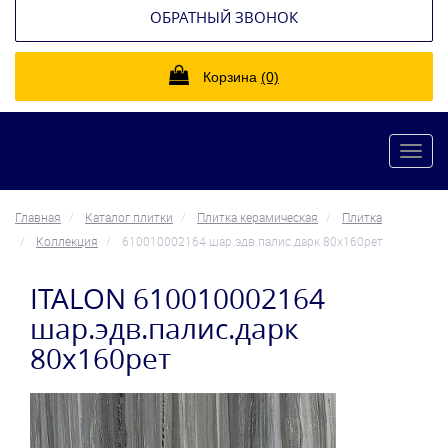
ОБРАТНЫЙ ЗВОНОК
Корзина
(0)
Toggl
navig
Главная
Каталог плитки
Плитка керамическая
Плитка
Коллекция
610010002164 шар.эдв.палис.дарк 80x160рет
ITALON 610010002164
шар.эдв.палис.дарк
80x160рет