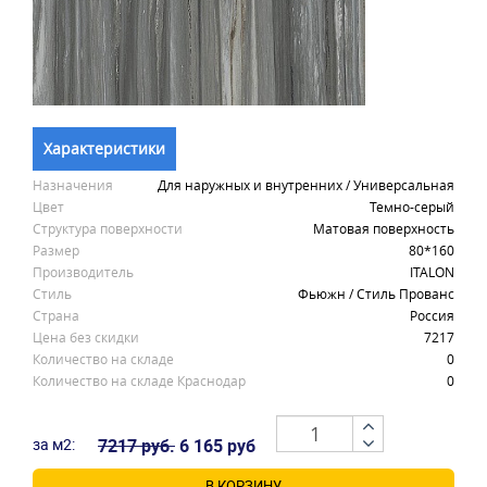
Характеристики
Назначения
Для наружных и внутренних / Универсальная
Цвет
Темно-серый
Структура поверхности
Матовая поверхность
Размер
80*160
Производитель
ITALON
Стиль
Фьюжн / Стиль Прованс
Страна
Россия
Цена без скидки
7217
Количество на складе
0
Количество на складе Краснодар
0
за м2:
7217 руб.
6 165 руб
В КОРЗИНУ