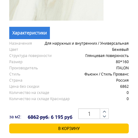
Характеристики
Назначения
Для наружных и внутренних / Универсальная
Цвет
Бежевый
Структура поверхности
Глянцевая поверхность
Размер
80*160
Производитель
ITALON
Стиль
Фьюжн / Стиль Прованс
Страна
Россия
Цена без скидки
6862
Количество на складе
0
Количество на складе Краснодар
0
за м2:
6862 руб.
6 195 руб
В КОРЗИНУ