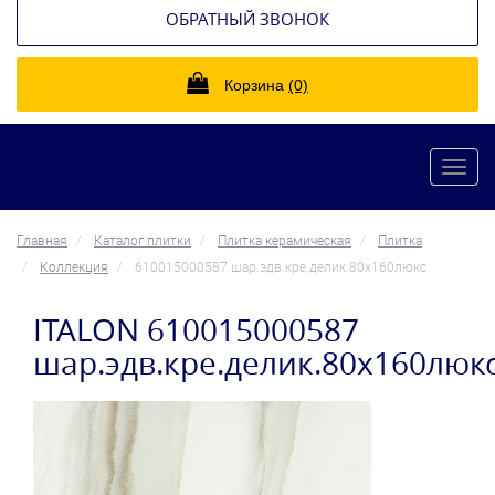
ОБРАТНЫЙ ЗВОНОК
Корзина
(0)
Toggl
navig
Главная
Каталог плитки
Плитка керамическая
Плитка
Коллекция
610015000587 шар.эдв.кре.делик.80x160люкс
ITALON 610015000587
шар.эдв.кре.делик.80x160люк