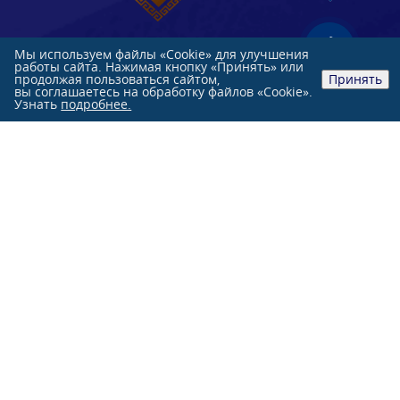
Мы используем файлы «Cookie» для улучшения
работы сайта. Нажимая кнопку «Принять» или
продолжая пользоваться сайтом,
Принять
вы соглашаетесь на обработку файлов «Cookie».
Розничные продажи:
Узнать
подробнее.
+7 (991)
851-47-76
+7 (863)
244-33-33
Оптовые продажи:
+7 (863)
231-84-70
г. Ростов-на-Дону, ул. Нансена, 103 Л
О КОМПАНИИ
КАТАЛОГ