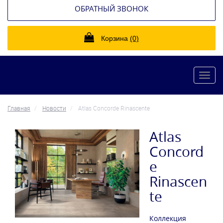
ОБРАТНЫЙ ЗВОНОК
Корзина
(0)
Toggl
navig
Главная
Новости
Atlas Concorde Rinascente
Atlas
Concord
e
Rinascen
te
Коллекция