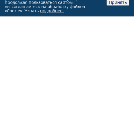
продолжая пользоваться сайтом,
Принять
вы соглашаетесь на обработку файлов
«Cookie». Узнать
подробнее.
Розничные продажи:
+7 (991)
851-47-76
+7 (863)
244-33-33
Оптовые продажи:
+7 (863)
231-84-70
г. Ростов-на-Дону, ул. Нансена, 103 Л
О КОМПАНИИ
КАТАЛОГ
НОВОСТИ