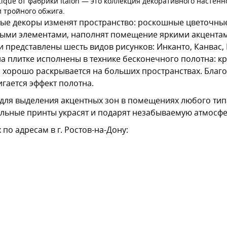
ique от фабрики Italon — это коллекция декоративного настенно
и тройного обжига.
ые декоры изменят пространство: роскошные цветочны
ыми элементами, наполнят помещение яркими акцентами
 представлены шесть видов рисунков: Инканто, Канвас, 
на плитке исполнены в технике бесконечного полотна: к
 хорошо раскрывается на больших пространствах. Благ
игается эффект полотна.
 для выделения акцентных зон в помещениях любого тип
льные принты украсят и подарят незабываемую атмосфе
по адресам в г. Ростов-на-Дону: