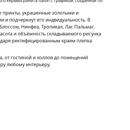
го керамогранита Italon с графикой, созданной по
е принты, украшенные золотыми и
 и подчеркнут его индвидуальность. В
Блоссом, Нинфеа, Тропикал, Лас Пальмас.
расота и объёмность складываемого рисунка
одаря ректифицированным краям плитка
а, от гостиной и холлов до помещений
ру любому интерьеру.