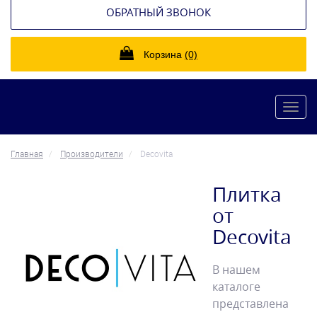
ОБРАТНЫЙ ЗВОНОК
Корзина
(0)
Toggl
navig
Главная
Производители
Decovita
Плитка
от
Decovita
В нашем
каталоге
представлена