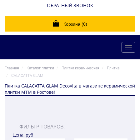
ОБРАТНЫЙ ЗВОНОК
Корзина
(0)
Toggl
navig
Главная
Каталог плитки
Плитка керамическая
Плитка
CALACATTA GLAM
Плитка CALACATTA GLAM DecoVita в магазине керамической
плитки МТМ в Ростове!
ФИЛЬТР ТОВАРОВ:
Цена, руб