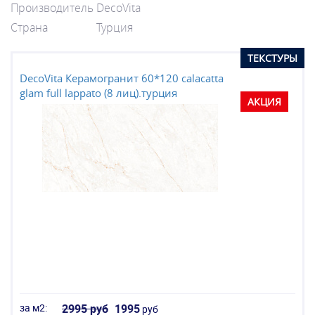
Производитель
DecoVita
Страна
Турция
Вход
ТЕКСТУРЫ
DecoVita Керамогранит 60*120 calacatta
glam full lappato (8 лиц).турция
АКЦИЯ
за м2:
2995 руб
1995
руб