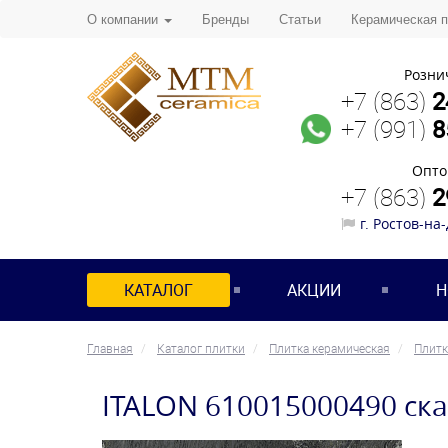
О компании
Бренды
Статьи
Керамическая 
Розни
+7 (863)
2
+7 (991)
8
Опто
+7 (863)
2
г. Ростов-на
КАТАЛОГ
АКЦИИ
Н
Главная
Каталог плитки
Плитка керамическая
Плитк
ITALON 610015000490 ск