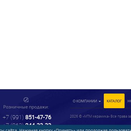
О КОМПАНИИ
КАТАЛОГ
Н
Розничные продажи:
+7 (991)
851-47-76
2026 © «МТМ керамика» Все права 
+7 (863)
244-33-33
Согласие на обработку ПД
ы сайта. Нажимая кнопку «Принять» или продолжая пользовать