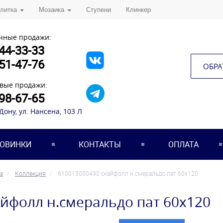
плитка
Мозаика
Ступени
Клинкер
чные продажи:
44-33-33
51-47-76
ОБРА
вые продажи:
98-67-65
-Дону, ул. Нансена, 103 Л
ОВИНКИ
КОНТАКТЫ
ОПЛАТА
а
Коллекция
610015000490 скайфолл н.смеральдо пат 60x120
айфолл н.смеральдо пат 60x120