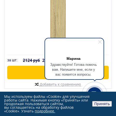
Марина
за шт:
2124 руб
2124
руб
Здравствуйте! Готова помочь
вам. Напишите мне, если у
В корзину
вас появятся вопросы.
Добавить к сравнению
Мы используем файлы «Cookie» для улучшения
АКЦИЯ
работы сайта. Нажимая кнопку «Принять» или
продолжая пользоваться сайтом,
Принять
ITALON 610110000617 скайфолл палиссандро
вы соглашаетесь на обработку файлов
татами 20x80
«Cookie». Узнать
подробнее.