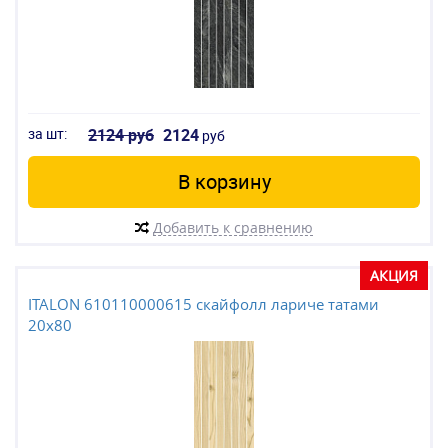
за шт:
2124 руб
2124
руб
В корзину
Добавить к сравнению
АКЦИЯ
ITALON 610110000615 скайфолл лариче татами
20x80