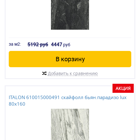
за м2:
5192 руб
4447
руб
В корзину
Добавить к сравнению
АКЦИЯ
ITALON 610015000491 скайфолл бьян.парадизо lux
80x160