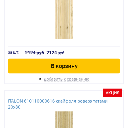
за шт:
2124 руб
2124
руб
В корзину
Добавить к сравнению
АКЦИЯ
ITALON 610110000616 скайфолл роверэ татами
20x80