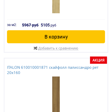
за м2:
5967 руб
5105
руб
В корзину
Добавить к сравнению
АКЦИЯ
ITALON 610010001871 скайфолл палиссандро рет
20x160