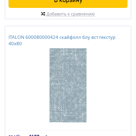
Добавить к сравнению
ITALON 600080000424 скайфолл блу вст.текстур
40x80