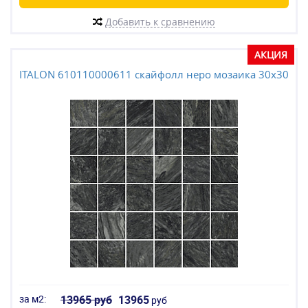
Добавить к сравнению
АКЦИЯ
ITALON 610110000611 скайфолл неро мозаика 30x30
за м2:
13965 руб
13965
руб