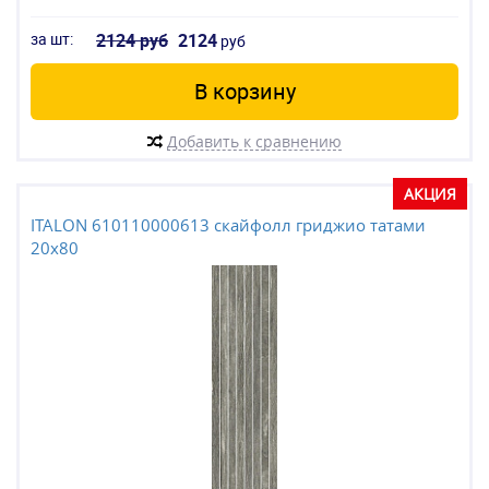
за шт:
2124 руб
2124
руб
В корзину
Добавить к сравнению
АКЦИЯ
ITALON 610110000613 скайфолл гриджио татами
20x80