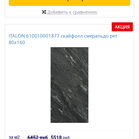
Добавить к сравнению
АКЦИЯ
ITALON 610010001877 скайфолл смеральдо рет
80x160
за м2:
6452 руб
5518
руб