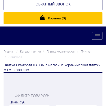
ОБРАТНЫЙ ЗВОНОК
Корзина
(0)
Toggl
navig
Главная
Каталог плитки
Плитка керамическая
Плитка
Скайфолл
Плитка Скайфолл ITALON в магазине керамической плитки
МТМ в Ростове!
ФИЛЬТР ТОВАРОВ:
Цена, руб