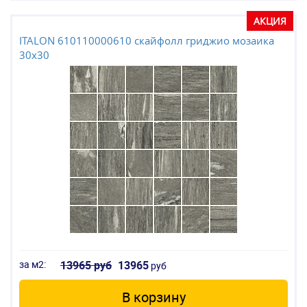
АКЦИЯ
ITALON 610110000610 скайфолл гриджио мозаика
30x30
за м2:
13965 руб
13965
руб
В корзину