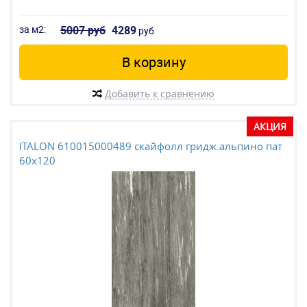
за м2:
5007 руб
4289
руб
В корзину
Добавить к сравнению
АКЦИЯ
ITALON 610015000489 скайфолл гридж.альпино пат
60x120