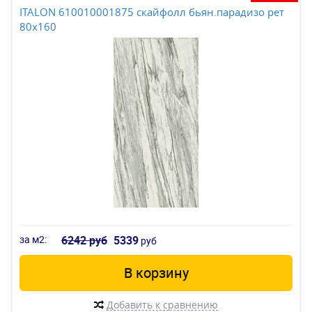
ITALON 610010001875 скайфолл бьян.парадизо рет
80x160
за м2:
6242 руб
5339
руб
В корзину
Добавить к сравнению