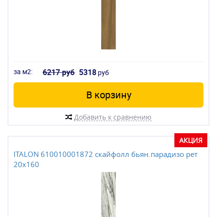
за м2:
6217 руб
5318
руб
В корзину
Добавить к сравнению
АКЦИЯ
ITALON 610010001872 скайфолл бьян.парадизо рет
20x160