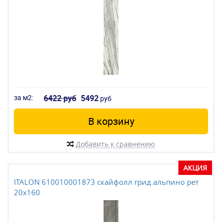
за м2:
6422 руб
5492
руб
В корзину
Добавить к сравнению
АКЦИЯ
ITALON 610010001873 скайфолл грид.альпино рет
20x160