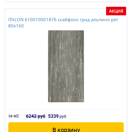
АКЦИЯ
ITALON 610010001876 скайфолл грид.альпино рет
80x160
за м2:
6242 руб
5339
руб
В корзину