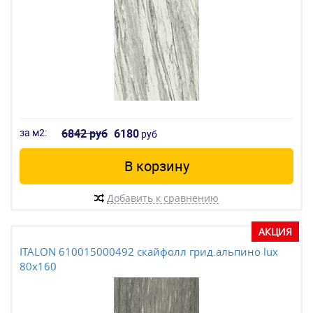
за м2:
6842 руб
6180
руб
В корзину
Добавить к сравнению
АКЦИЯ
ITALON 610015000492 скайфолл грид.альпино lux
80x160