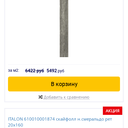
за м2:
6422 руб
5492
руб
В корзину
Добавить к сравнению
АКЦИЯ
ITALON 610010001874 скайфолл н.смеральдо рет
20x160