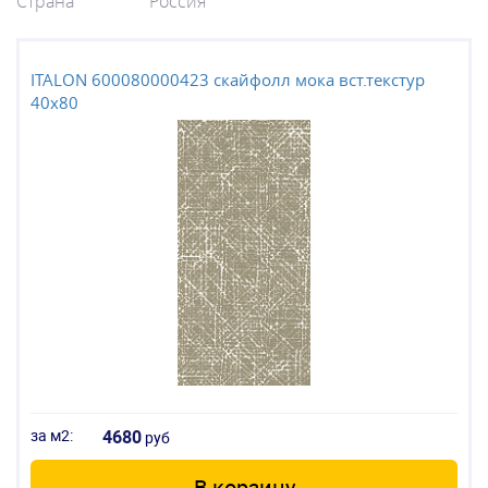
Страна
Россия
ITALON 600080000423 скайфолл мока вст.текстур
40x80
за м2:
4680
руб
В корзину