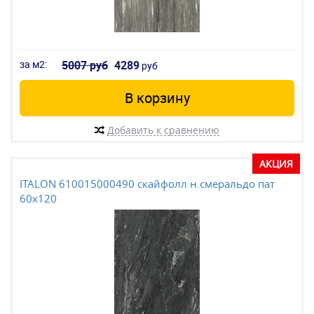
за м2:
5007 руб
4289
руб
В корзину
Добавить к сравнению
АКЦИЯ
ITALON 610015000490 скайфолл н.смеральдо пат
60x120