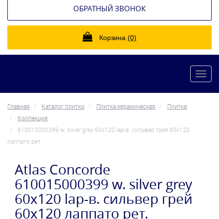
ОБРАТНЫЙ ЗВОНОК
Корзина
(0)
Toggl
navig
Главная
Каталог плитки
Плитка керамическая
Плитка
Коллекция
610015000399 w. silver grey 60x120 lap-в. сильвер грей 60x120
лаппато рет.
Atlas Concorde
610015000399 w. silver grey
60x120 lap-в. сильвер грей
60x120 лаппато рет.