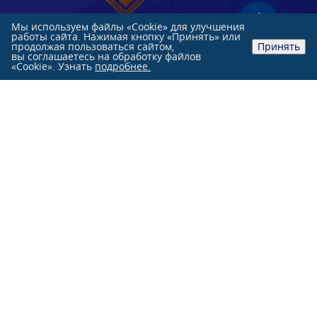
Мы используем файлы «Cookie» для улучшения
работы сайта. Нажимая кнопку «Принять» или
продолжая пользоваться сайтом,
Принять
вы соглашаетесь на обработку файлов
«Cookie». Узнать
подробнее.
Розничные продажи:
+7 (991)
851-47-76
+7 (863)
244-33-33
Оптовые продажи:
+7 (863)
231-84-70
г. Ростов-на-Дону, ул. Нансена, 103 Л
О КОМПАНИИ
КАТАЛОГ