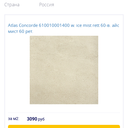
Страна
Россия
Atlas Concorde 610010001400 w. ice mist rett 60-в. айс
мист 60 рет.
за м2:
3090
руб