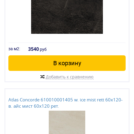
за м2:
3540
руб
В корзину
Добавить к сравнению
Atlas Concorde 610010001405 w. ice mist rett 60x120-
в. айс мист 60x120 рет.