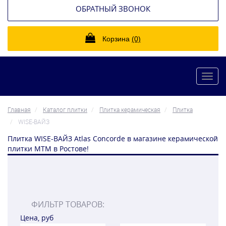
ОБРАТНЫЙ ЗВОНОК
Корзина
(0)
Toggl
navig
Главная
Каталог плитки
Плитка керамическая
Плитка
WISE-ВАЙЗ
Плитка WISE-ВАЙЗ Atlas Concorde в магазине керамической
плитки МТМ в Ростове!
ФИЛЬТР ТОВАРОВ:
Цена, руб