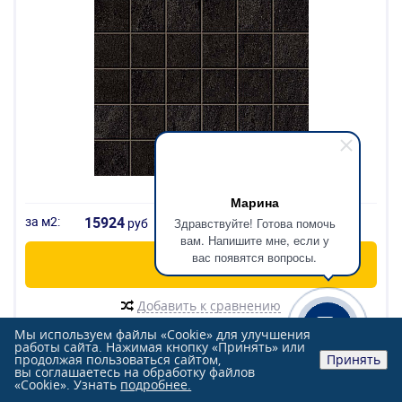
Марина
за м2:
15924
Здравствуйте! Готова помочь
руб
вам. Напишите мне, если у
вас появятся вопросы.
В корзину
Добавить к сравнению
Мы используем файлы «Cookie» для улучшения
работы сайта. Нажимая кнопку «Принять» или
продолжая пользоваться сайтом,
Принять
вы соглашаетесь на обработку файлов
«Cookie». Узнать
подробнее.