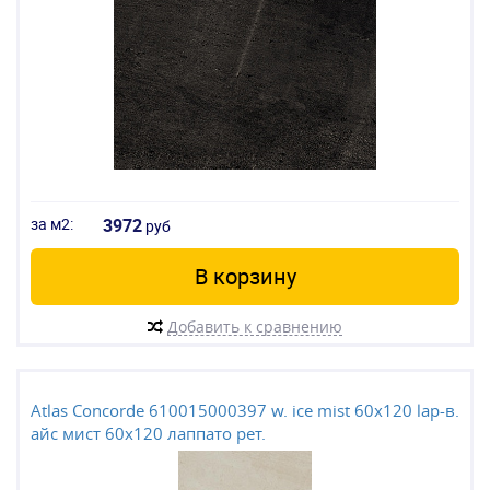
за м2:
3972
руб
В корзину
Добавить к сравнению
Atlas Concorde 610015000397 w. ice mist 60x120 lap-в.
айс мист 60x120 лаппато рет.