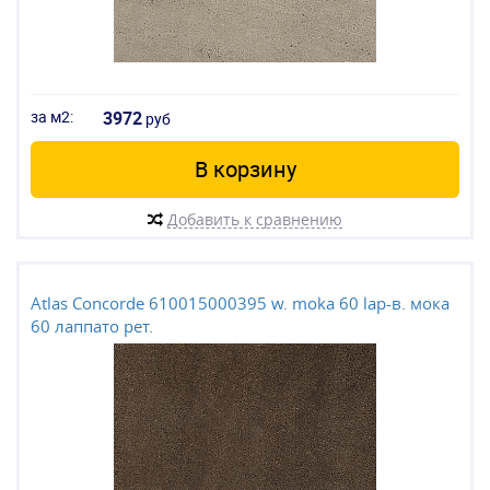
за м2:
3972
руб
В корзину
Добавить к сравнению
Atlas Concorde 610015000395 w. moka 60 lap-в. мока
60 лаппато рет.