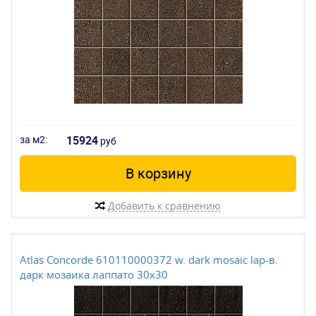
за м2:
15924
руб
В корзину
Добавить к сравнению
Atlas Concorde 610110000372 w. dark mosaic lap-в.
дарк мозаика лаппато 30x30