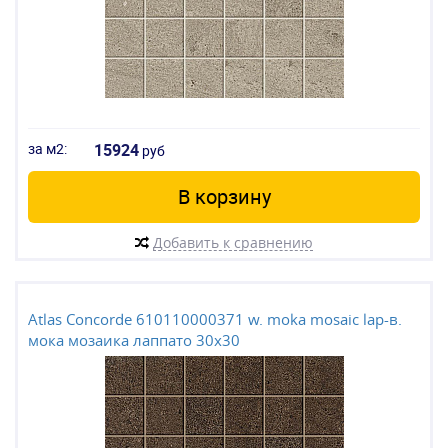
за м2:
15924
руб
В корзину
Добавить к сравнению
Atlas Concorde 610110000371 w. moka mosaic lap-в.
мока мозаика лаппато 30x30