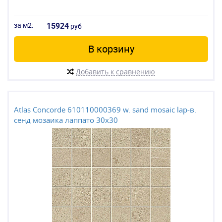
за м2:
15924
руб
В корзину
Добавить к сравнению
Atlas Concorde 610110000369 w. sand mosaic lap-в.
сенд мозаика лаппато 30x30