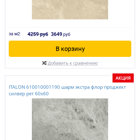
за м2:
4259 руб
3649
руб
В корзину
Добавить к сравнению
АКЦИЯ
ITALON 610010001190 шарм экстра флор проджект
силвер рет 60x60