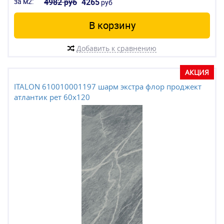
за м2:
4982 руб
4265
руб
В корзину
Добавить к сравнению
АКЦИЯ
ITALON 610010001197 шарм экстра флор проджект
атлантик рет 60x120