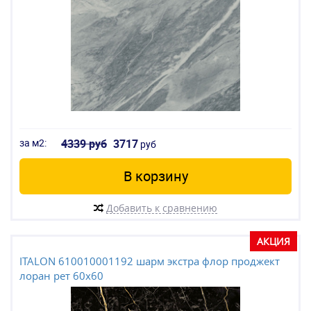
за м2:
4339 руб
3717
руб
В корзину
Добавить к сравнению
АКЦИЯ
ITALON 610010001192 шарм экстра флор проджект
лоран рет 60x60