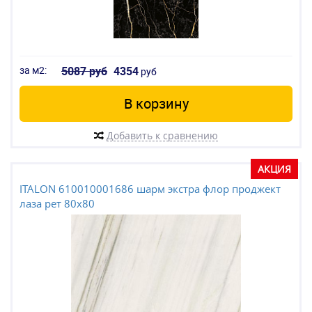
за м2:
5087 руб
4354
руб
В корзину
Добавить к сравнению
АКЦИЯ
ITALON 610010001686 шарм экстра флор проджект
лаза рет 80x80