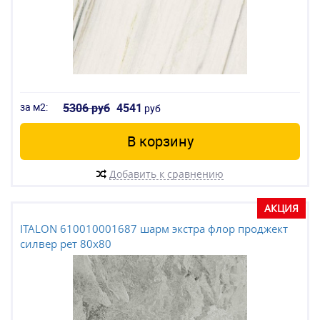
за м2:
5306 руб
4541
руб
В корзину
Добавить к сравнению
АКЦИЯ
ITALON 610010001687 шарм экстра флор проджект
силвер рет 80x80