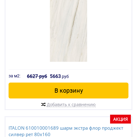
за м2:
6627 руб
5663
руб
В корзину
Добавить к сравнению
АКЦИЯ
ITALON 610010001689 шарм экстра флор проджект
силвер рет 80x160