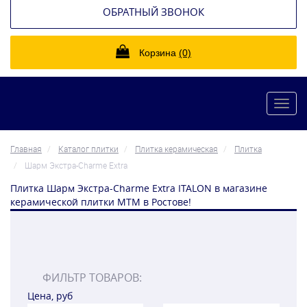
ОБРАТНЫЙ ЗВОНОК
Корзина
(0)
Toggl
navig
Главная
Каталог плитки
Плитка керамическая
Плитка
Шарм Экстра-Charme Extra
Плитка Шарм Экстра-Charme Extra ITALON в магазине
керамической плитки МТМ в Ростове!
ФИЛЬТР ТОВАРОВ:
Цена, руб