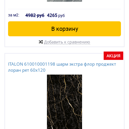
за м2:
4982 руб
4265
руб
В корзину
Добавить к сравнению
АКЦИЯ
ITALON 610010001198 шарм экстра флор проджект
лоран рет 60x120