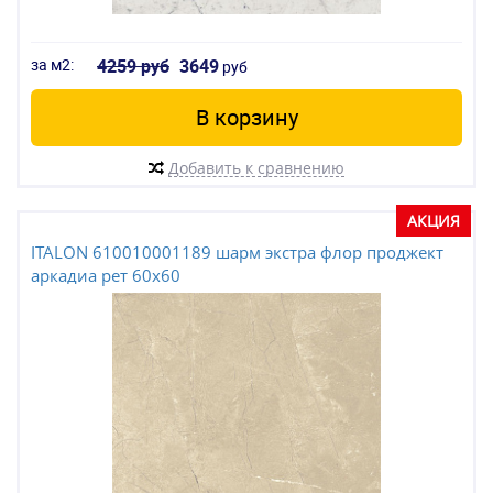
за м2:
4259 руб
3649
руб
В корзину
Добавить к сравнению
АКЦИЯ
ITALON 610010001189 шарм экстра флор проджект
аркадиа рет 60x60