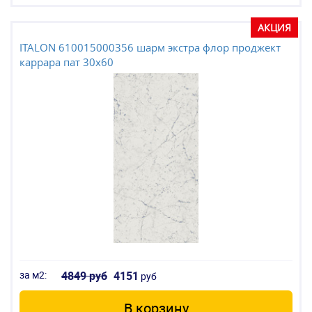
АКЦИЯ
ITALON 610015000356 шарм экстра флор проджект
каррара пат 30x60
за м2:
4849 руб
4151
руб
В корзину