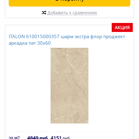
Добавить к сравнению
АКЦИЯ
ITALON 610015000357 шарм экстра флор проджект
аркадиа пат 30x60
за м2:
4849 руб
4151
руб