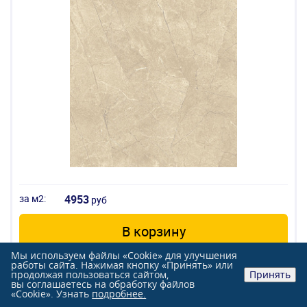
за м2:
4953
руб
В корзину
Мы используем файлы «Cookie» для улучшения
Добавить к сравнению
работы сайта. Нажимая кнопку «Принять» или
продолжая пользоваться сайтом,
Принять
вы соглашаетесь на обработку файлов
«Cookie». Узнать
подробнее.