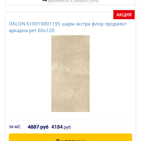
АКЦИЯ
ITALON 610010001195 шарм экстра флор проджект
аркадиа рет 60x120
за м2:
4887 руб
4184
руб