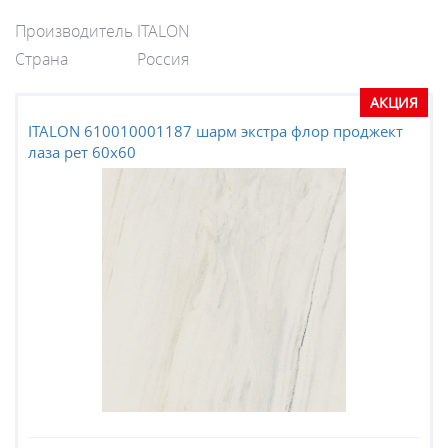
Производитель
ITALON
Страна
Россия
АКЦИЯ
ITALON 610010001187 шарм экстра флор проджект
лаза рет 60x60