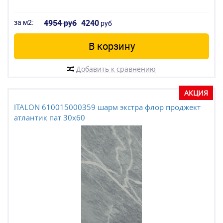
за м2:
4954 руб
4240
руб
В корзину
Добавить к сравнению
АКЦИЯ
ITALON 610015000359 шарм экстра флор проджект
атлантик пат 30x60