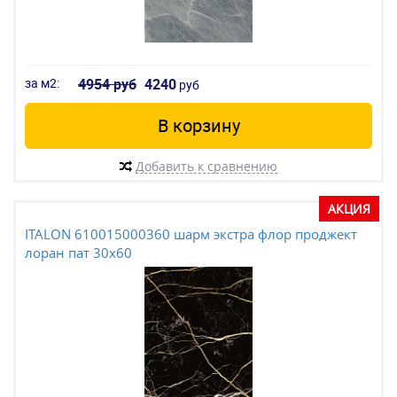
за м2:
4954 руб
4240
руб
В корзину
Добавить к сравнению
АКЦИЯ
ITALON 610015000360 шарм экстра флор проджект
лоран пат 30x60