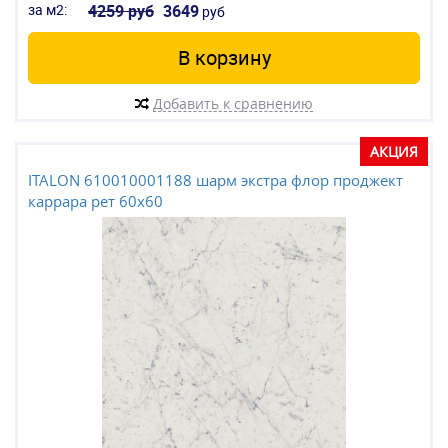
за м2:
4259 руб
3649
руб
В корзину
Добавить к сравнению
АКЦИЯ
ITALON 610010001188 шарм экстра флор проджект
каррара рет 60x60