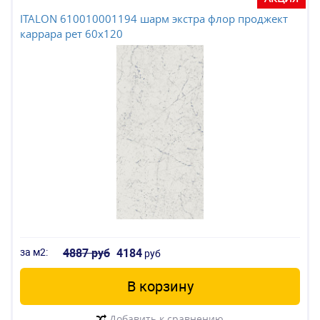
ITALON 610010001194 шарм экстра флор проджект
каррара рет 60x120
за м2:
4887 руб
4184
руб
В корзину
Добавить к сравнению