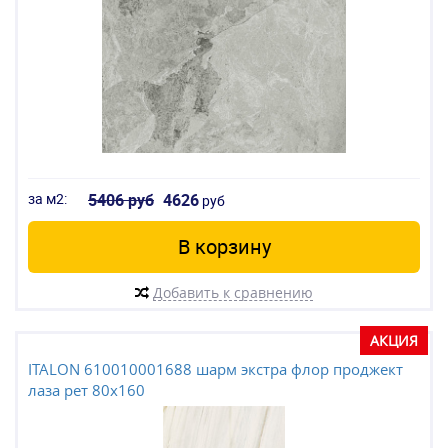
за м2:
5406 руб
4626
руб
В корзину
Добавить к сравнению
АКЦИЯ
ITALON 610010001688 шарм экстра флор проджект
лаза рет 80x160