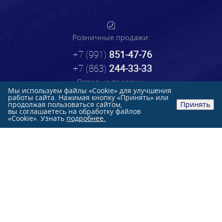
Розничные продажи:
+7 (991)
851-47-76
+7 (863)
244-33-33
Оптовые продажи:
Мы используем файлы «Cookie» для улучшения
работы сайта. Нажимая кнопку «Принять» или
+7 (863)
231-84-70
продолжая пользоваться сайтом,
Принять
вы соглашаетесь на обработку файлов
г. Ростов-на-Дону, ул. Нансена, 103 Л
«Cookie». Узнать
подробнее.
О КОМПАНИИ
КАТАЛОГ
НОВОСТИ