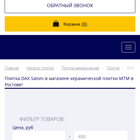
ОБРАТНЫЙ ЗВОНОК
Корзина
(0)
Toggl
navig
Главная
Каталог плитки
Плитка керамическая
Плитка
DAX
Плитка DAX Saloni в магазине керамической плитки МТМ в
Ростове!
ФИЛЬТР ТОВАРОВ:
Цена, руб
-