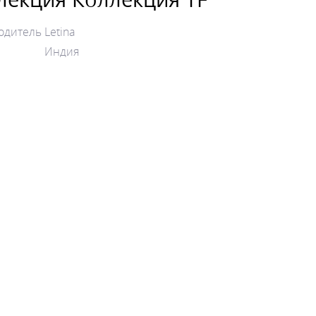
одитель
Letina
Индия