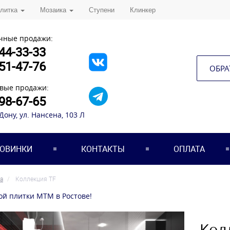
плитка
Мозаика
Ступени
Клинкер
чные продажи:
44-33-33
51-47-76
ОБРА
вые продажи:
98-67-65
-Дону, ул. Нансена, 103 Л
ОВИНКИ
КОНТАКТЫ
ОПЛАТА
а
Коллекция TF
ой плитки МТМ в Ростове!
Кол