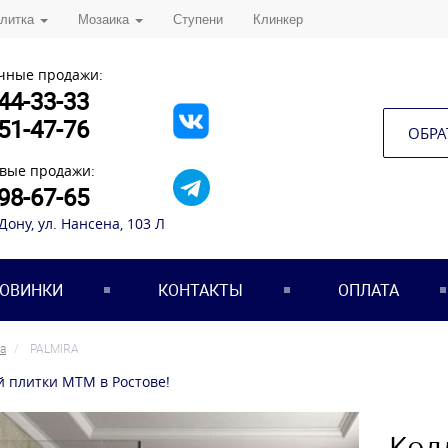
плитка
Мозаика
Ступени
Клинкер
чные продажи:
44-33-33
51-47-76
ОБРА
вые продажи:
98-67-65
-Дону, ул. Нансена, 103 Л
ОВИНКИ
КОНТАКТЫ
ОПЛАТА
а
PALMIRA
й плитки МТМ в Ростове!
Кол