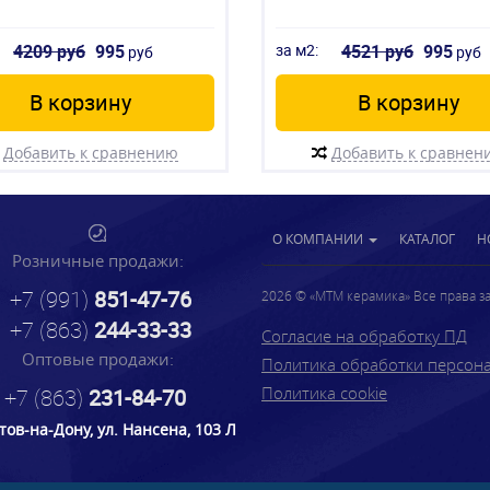
4209 руб
995
за м2:
4521 руб
995
руб
руб
В корзину
В корзину
Добавить к сравнению
Добавить к сравнен
О КОМПАНИИ
КАТАЛОГ
Н
Розничные продажи:
+7 (991)
851-47-76
2026 © «МТМ керамика» Все права 
+7 (863)
244-33-33
Согласие на обработку ПД
Оптовые продажи:
Политика обработки персон
Политика cookie
+7 (863)
231-84-70
стов-на-Дону, ул. Нансена, 103 Л