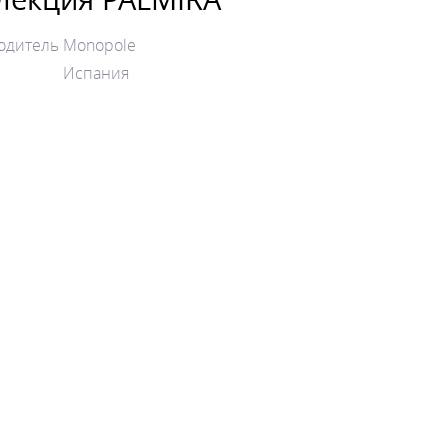
одитель
Monopole
Испания