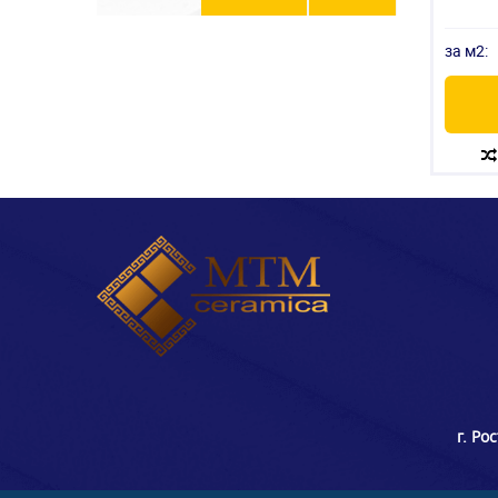
за м2:
г. Ро