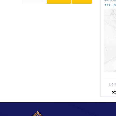
rect. p
Цен