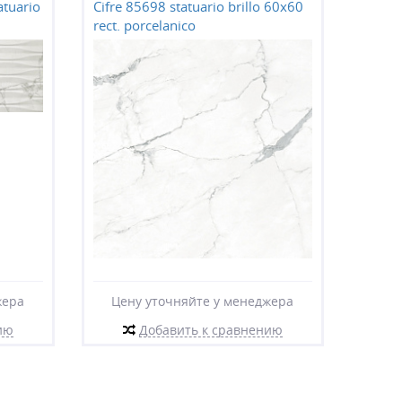
atuario
Cifre 85698 statuario brillo 60x60
rect. porcelanico
жера
Цену уточняйте у менеджера
ию
Добавить к сравнению