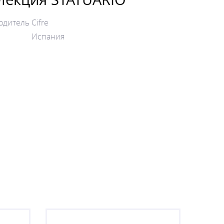
одитель
Cifre
Испания