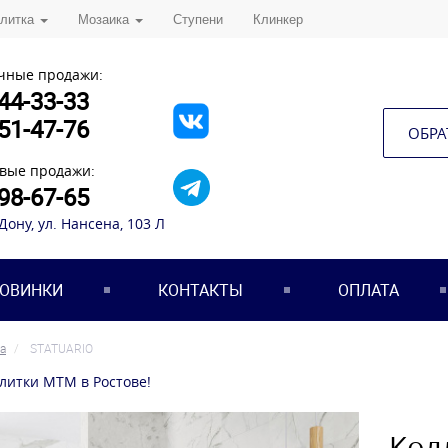
плитка
Мозаика
Ступени
Клинкер
чные продажи:
44-33-33
51-47-76
ОБРА
вые продажи:
98-67-65
-Дону, ул. Нансена, 103 Л
ОВИНКИ
КОНТАКТЫ
ОПЛАТА
а
STATUARIO
плитки МТМ в Ростове!
Кол