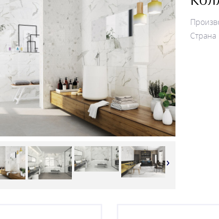
Произв
Страна
›