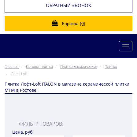
ОБРАТНЫЙ ЗВОНОК
Корзина
(0)
Toggl
navig
Главная
Каталог плитки
Плитка керамическая
Плитка
Лофт-Loft
Плитка Лофт-Loft ITALON в магазине керамической плитки
МТМ в Ростове!
ФИЛЬТР ТОВАРОВ:
Цена, руб