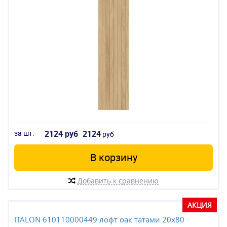
за шт:
2124 руб
2124
руб
В корзину
Добавить к сравнению
АКЦИЯ
ITALON 610110000449 лофт оак татами 20x80