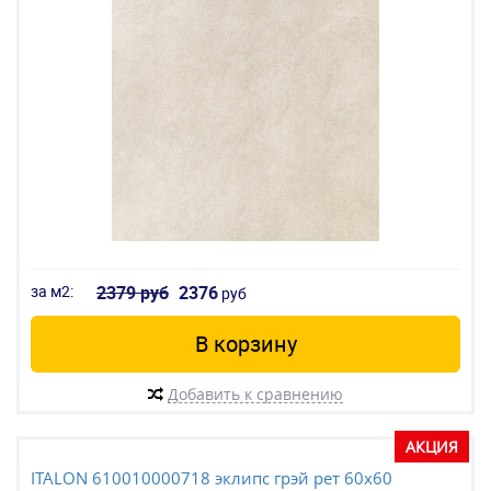
за м2:
2379 руб
2376
руб
В корзину
Добавить к сравнению
АКЦИЯ
ITALON 610010000718 эклипс грэй рет 60x60