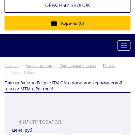
ОБРАТНЫЙ ЗВОНОК
Корзина
(0)
Toggl
navig
Главная
Каталог плитки
Плитка керамическая
Плитка
Эклипс-Eclipse
Плитка Эклипс-Eclipse ITALON в магазине керамической
плитки МТМ в Ростове!
ФИЛЬТР ТОВАРОВ:
Цена, руб