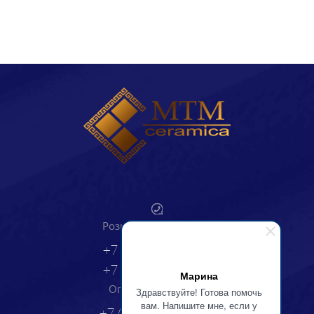
Розничные продажи:
+7 (991)
851-47-76
+7 (863)
244-33-33
Марина
Оптовые продажи:
Здравствуйте! Готова помочь
вам. Напишите мне, если у
+7 (863)
231-84-70