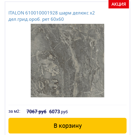
АКЦИЯ
ITALON 610010001928 шарм делюкс x2
дел.грид.ороб. рет 60x60
за м2:
7067 руб
6073
руб
В корзину