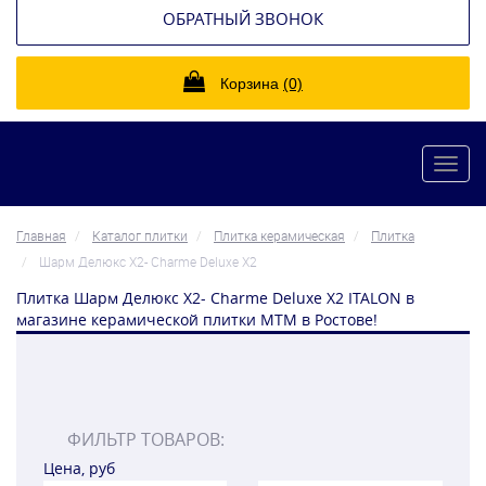
ОБРАТНЫЙ ЗВОНОК
Корзина
(0)
Toggl
navig
Главная
Каталог плитки
Плитка керамическая
Плитка
Шарм Делюкс Х2- Charme Deluxe X2
Плитка Шарм Делюкс Х2- Charme Deluxe X2 ITALON в
магазине керамической плитки МТМ в Ростове!
ФИЛЬТР ТОВАРОВ:
Цена, руб