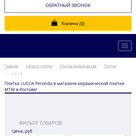
ОБРАТНЫЙ ЗВОНОК
Корзина
(0)
Toggl
navig
Главная
Каталог плитки
Плитка керамическая
Плитка
LUCCA
Плитка LUCCA Peronda в магазине керамической плитки
МТМ в Ростове!
ФИЛЬТР ТОВАРОВ:
Цена, руб