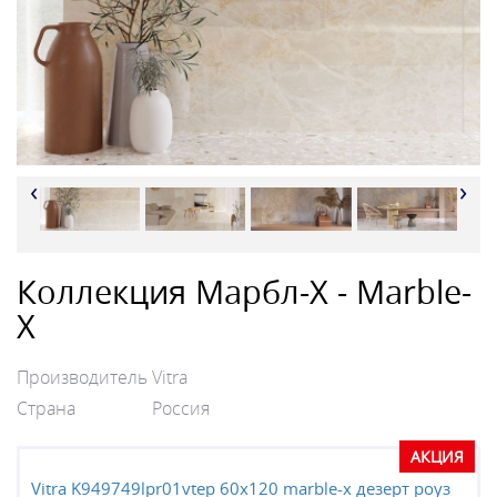
‹
›
Коллекция Марбл-Х - Marble-
X
Производитель
Vitra
Страна
Россия
АКЦИЯ
Vitra K949749lpr01vtep 60х120 marble-x дезерт роуз