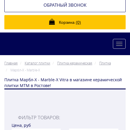
ОБРАТНЫЙ ЗВОНОК
Корзина
(0)
Toggl
navig
Главная
Каталог плитки
Плитка керамическая
Плитка
Марбл-Х - Marble-X
Плитка Марбл-Х - Marble-X Vitra в магазине керамической
плитки МТМ в Ростове!
ФИЛЬТР ТОВАРОВ:
Цена, руб