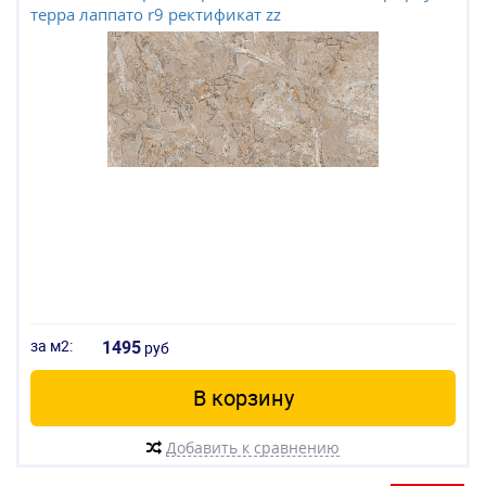
терра лаппато r9 ректификат zz
за м2:
1495
руб
В корзину
Добавить к сравнению