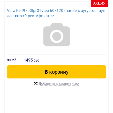
АКЦИЯ
Vitra K949750lpr01vtep 60х120 marble-x аугустос тауп
лаппато r9 ректификат zz
за м2:
1495
руб
В корзину
Добавить к сравнению