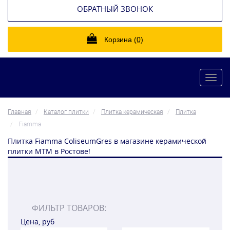
ОБРАТНЫЙ ЗВОНОК
Корзина
(0)
Toggl
navig
Главная
Каталог плитки
Плитка керамическая
Плитка
Fiamma
Плитка Fiamma ColiseumGres в магазине керамической
плитки МТМ в Ростове!
ФИЛЬТР ТОВАРОВ:
Цена, руб