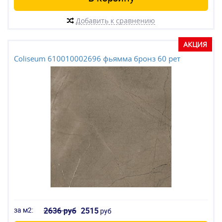
Добавить к сравнению
АКЦИЯ
Coliseum 610010002696 фьямма бронз 60 рет
за м2:
2636 руб
2515
руб