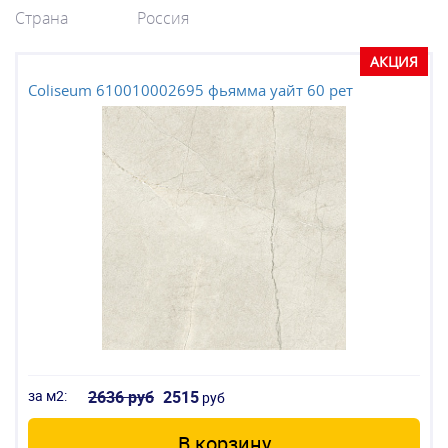
Страна
Россия
АКЦИЯ
Coliseum 610010002695 фьямма уайт 60 рет
за м2:
2636 руб
2515
руб
В корзину