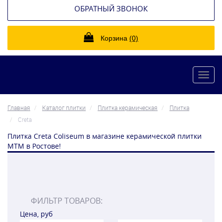
ОБРАТНЫЙ ЗВОНОК
Корзина
(0)
Toggl
navig
Главная
Каталог плитки
Плитка керамическая
Плитка
Creta
Плитка Creta Coliseum в магазине керамической плитки
МТМ в Ростове!
ФИЛЬТР ТОВАРОВ:
Цена, руб